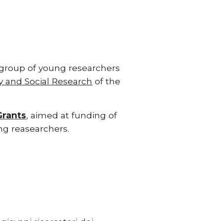
group of young researchers 
y and Social Research
 of the 
Grants
, aimed at funding of 
ng reasearchers.